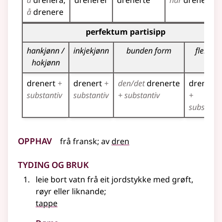
å
drenera
drenerer
drenerte
har
drenert
å
drenere
Bøyningstabell for dette verbet (partisippformer)
perfektum partisipp
hankjønn /
inkjekjønn
bunden form
fleirtal
hokjønn
drenert
+
drenert
+
den/det
drenerte
drenerte
substantiv
substantiv
+ substantiv
+
substanti
Opphav
frå
fransk
;
av
dren
Tyding og bruk
leie bort vatn frå eit jordstykke med grøft,
røyr
eller liknande
;
tappe