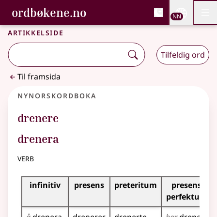
, Bokmålsordboka og N
ordbøkene.no
Nettsi
NN
Men
Gå til hovudinnhald
Tilgjenge
Bokmålsordboka og Nynorskordboka
Artikkelside
Tilfeldig ord
Til framsida
Nynorskordboka
drenere
drenera
verb
Bøyningstabell for dette verbet
infinitiv
presens
preteritum
presens
perfektum