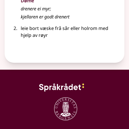
Døme
drenere ei myr
;
kjellaren er godt drenert
leie bort væske frå sår eller holrom med
hjelp av røyr