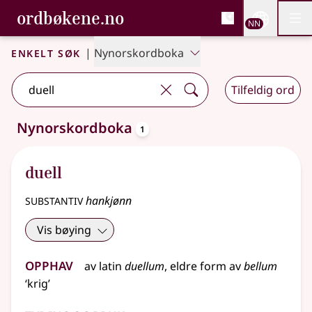
, Bokmålsordboka og N
ordbøkene.no
Nettsi
NN
Men
Gå til hovudinnhald
Tilgjenge
Bokmålsordboka og Nynorskordboka
Enkelt søk
|
Nynorskordboka
Tilfeldig ord
oppslagsord
Nynorskordboka
1
Eitt treff
.
Ytterlegare søkjeforslag tilgjengelege
duell
substantiv
hankjønn
Vis bøying
Opphav
av
latin
duellum
,
eldre
form av
bellum
‘krig’