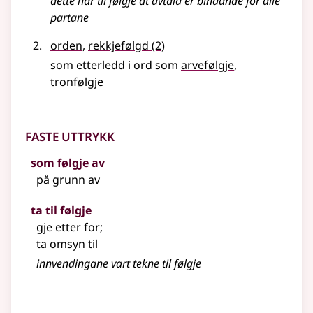
dette har til følgje at avtala er bindande for alle
partane
orden
,
rekkjefølgd
(2)
som etterledd i ord som
arvefølgje
tronfølgje
Faste uttrykk
som følgje av
på grunn av
ta til følgje
gje etter for
;
ta omsyn til
innvendingane vart tekne til følgje