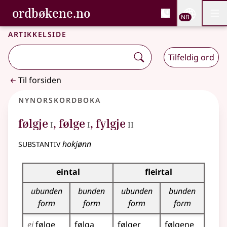
, Bokmålsordboka og N
ordbøkene.no
Nettsi
NB
Men
Gå til hovedinnhold
Tilgjengelighet
Bokmålsordboka og Nynorskordboka
Artikkelside
Tilfeldig ord
Til forsiden
Nynorskordboka
1
1
2
følgje
,
følge
,
fylgje
I
I
II
substantiv
hokjønn
Bøyningstabell for dette substantivet
eintal
fleirtal
ubunden
bunden
ubunden
bunden
form
form
form
form
ei
følge
følga
følger
følgene