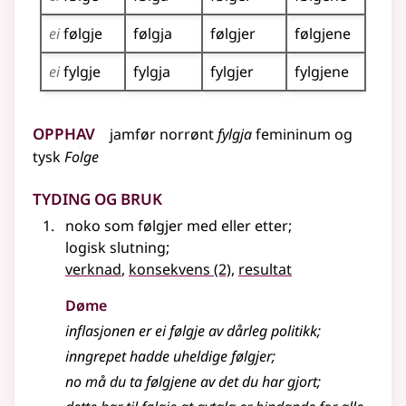
ei
følgje
følgja
følgjer
følgjene
ei
fylgje
fylgja
fylgjer
fylgjene
Opphav
jamfør
norrønt
fylgja
femininum og
tysk
Folge
Tyding og bruk
noko som følgjer med
eller
etter
;
logisk slutning
;
verknad
,
konsekvens
(2)
,
resultat
Døme
inflasjonen er ei
følgje
av dårleg politikk
;
inngrepet hadde uheldige
følgjer
;
no må du ta følgjene av det du har gjort
;