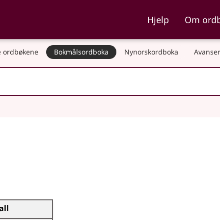
ka og Nynorskordboka
Hjelp
Om ord
 ordbøkene
Bokmålsordboka
Nynorskordboka
Avanser
all