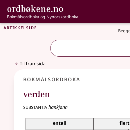
, Bokmålsordbo
ordbøkene.no
Gå til hovudinnhald
Tilgjenge
Bokmålsordboka og Nynorskordboka
Artikkelside
Begge
Til framsida
Bokmålsordboka
verden
substantiv
hankjønn
Bøyingstabell for dette substantivet
entall
flert