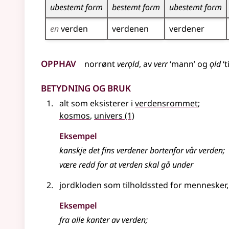
ubestemt form
bestemt form
ubestemt form
en
verden
verdenen
verdener
Opphav
norrønt
verǫld
, av
verr
‘mann’ og
ǫld
‘t
Betydning og bruk
alt som eksisterer i
verdensrommet
;
kosmos
,
univers
(1)
Eksempel
kanskje det fins
verdener
bortenfor vår
verden
;
være redd for at verden skal gå under
jordkloden som tilholdssted for mennesker,
Eksempel
fra alle kanter av verden
;