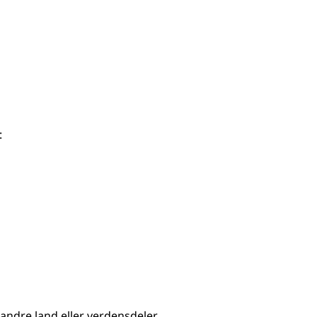
:
andre land eller verdensdeler