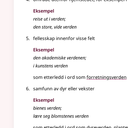
Eksempel
reise ut i verden
;
den store, vide verden
fellesskap innenfor visse felt
Eksempel
den akademiske verdenen
;
i kunstens verden
som etterledd i ord som
forretningsverden
samfunn av dyr eller vekster
Eksempel
bienes verden
;
lære seg blomstenes verden
som etterledd i ord som
dyreverden
plant