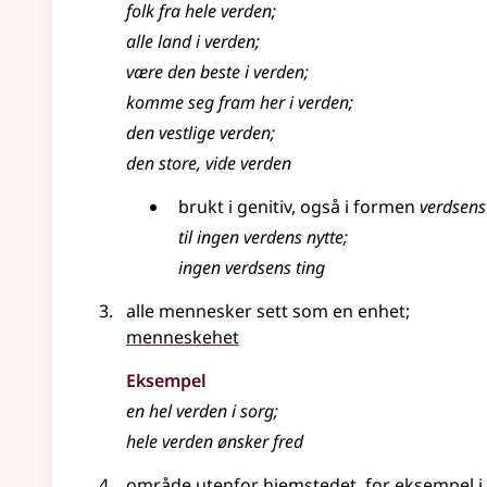
folk fra hele verden
;
alle land i verden
;
være den beste i verden
;
komme seg fram her i verden
;
den vestlige verden
;
den store, vide verden
brukt i genitiv, også i formen
verdsens
til ingen verdens nytte
;
ingen verdsens ting
alle mennesker sett som en enhet
;
menneskehet
Eksempel
en hel verden i sorg
;
hele verden ønsker fred
område utenfor hjemstedet, for eksempel i 