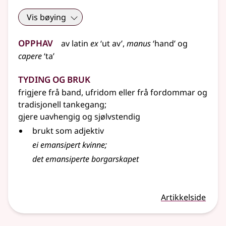
Vis bøying
Opphav
av
latin
ex
‘ut av’,
manus
‘hand’ og
capere
‘ta’
Tyding og bruk
frigjere frå band, ufridom
eller
frå fordommar og
tradisjonell tankegang
;
gjere uavhengig og sjølvstendig
brukt som adjektiv
ei emansipert kvinne
;
det emansiperte borgarskapet
Artikkelside