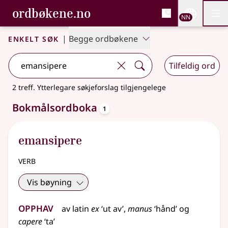
, Bokmålsordboka og N
ordbøkene.no
Nettsi
NN
Men
Gå til hovudinnhald
Tilgjenge
Bokmålsordboka og Nynorskordboka
Enkelt søk
|
Begge ordbøkene
Tilfeldig ord
2 treff
.
Ytterlegare søkjeforslag tilgjengelege
oppslagsord
Bokmålsordboka
1
emansipere
verb
Vis bøyning
Opphav
av
latin
ex
‘ut av’,
manus
‘hånd’ og
capere
‘ta’