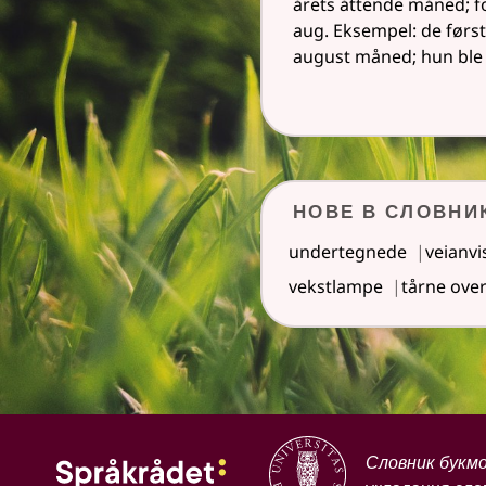
årets åttende måned; f
aug. Eksempel: de først
august måned; hun ble 
Нове в Словни
undertegnede
veianvi
vekstlampe
tårne ove
Словник букм