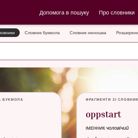
ла та Словник нюношка
Допомога в пошуку
Про словники
ловники
Словник букмола
Словник нюношка
Розширени
а букмола
Фрагменти зі Словни
oppstart
іменник
чоловічий