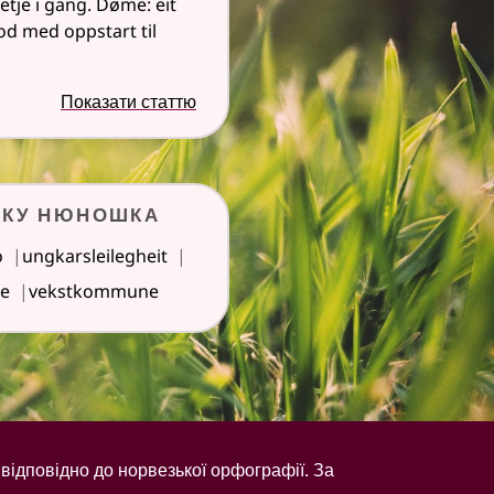
setje i gang. Døme: eit
od med oppstart til
Показати статтю
ику нюношка
o
ungkarsleilegheit
se
vekstkommune
відповідно до норвезької орфографії. За