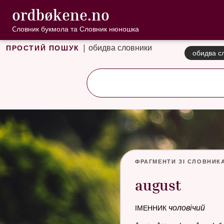
, Cловник букмо
ordbøkene.no
Перейти до основного вмісту
Доступність
Cловник букмола та Словник нюношка
Простий пошук
|
обидва словники
обидва с
Фрагменти зі Словник
august
іменник
чоловічий