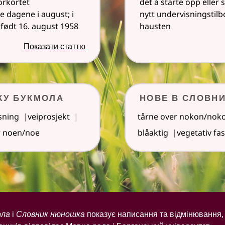
orkortet
det å starte opp eller 
e dagene i august; i
nytt undervisningstilb
født 16. august 1958
hausten
Показати статтю
ку букмола
Нове в Словн
sning
veiprosjekt
tårne over nokon/nok
r noen/noe
blåaktig
vegetativ fa
ола
і
Словник нюношка
показує написання та відмінювання, 