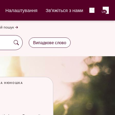
Net
Налаштування
Зв’яжіться з нами
UK
й пошук
Випадкове слово
ка нюношка