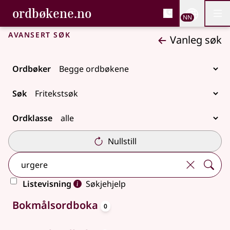
, Bokmålsordboka og N
ordbøkene.no
Nettsi
NN
Men
Gå til hovudinnhald
Tilgjenge
Bokmålsordboka og Nynorskordboka
Avansert søk
Vanleg søk
Ordbøker
Søk
Ordklasse
Nullstill
Listevisning
Søkjehjelp
oppslagsord
Ingen treff
Bokmålsordboka
0