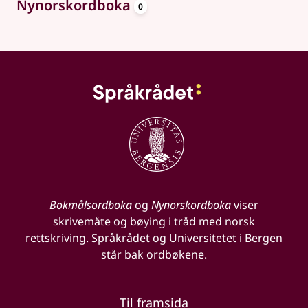
oppslagsord
Nynorskordboka
0
Bokmålsordboka
og
Nynorskordboka
viser
skrivemåte og bøying i tråd med norsk
rettskriving. Språkrådet og Universitetet i Bergen
står bak ordbøkene.
Til framsida