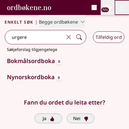
, Bokmålsordboka og N
ordbøkene.no
Nettsi
NN
Men
Gå til hovudinnhald
Tilgjenge
Bokmålsordboka og Nynorskordboka
Enkelt søk
|
Begge ordbøkene
Tilfeldig ord
Søkjeforslag tilgjengelege
oppslagsord
Bokmålsordboka
0
oppslagsord
Nynorskordboka
0
Fann du ordet du leita etter?
Ja
Nei