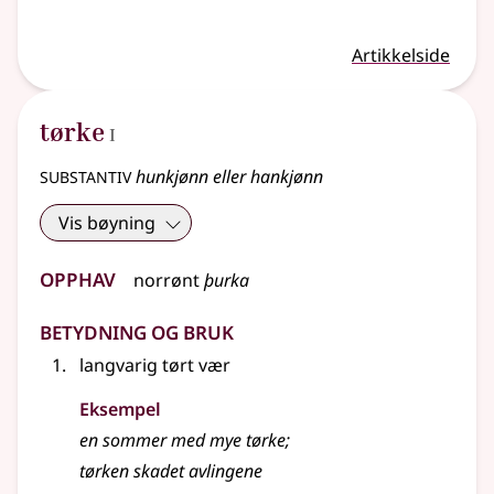
Artikkelside
1
tørke
I
substantiv
hunkjønn eller hankjønn
Vis bøyning
Opphav
norrønt
þurka
Betydning og bruk
langvarig tørt vær
Eksempel
en sommer med mye tørke
;
tørken skadet avlingene