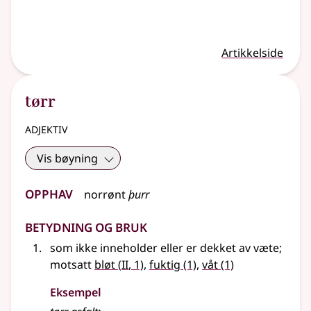
Artikkelside
tørr
adjektiv
Vis bøyning
Opphav
norrønt
þurr
Betydning og bruk
som ikke inneholder
eller
er dekket av væte
;
2
motsatt
bløt
(
II
, 1)
,
fuktig
(1)
,
våt
(1)
Eksempel