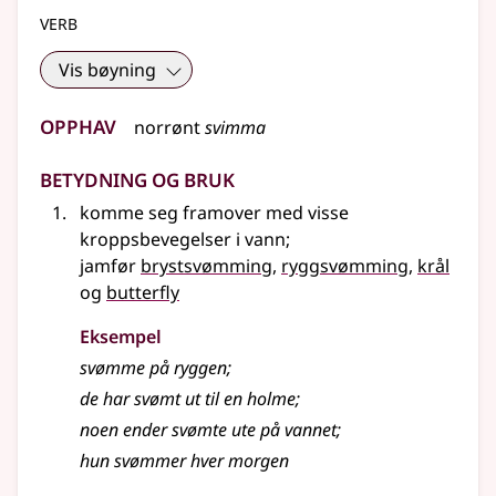
verb
Vis bøyning
Opphav
norrønt
svimma
Betydning og bruk
komme seg framover med visse
kroppsbevegelser i vann
;
jamfør
brystsvømming
,
ryggsvømming
,
krål
og
butterfly
Eksempel
svømme
på ryggen
;
de har svømt ut til en holme
;
noen ender svømte ute på vannet
;
hun svømmer hver morgen