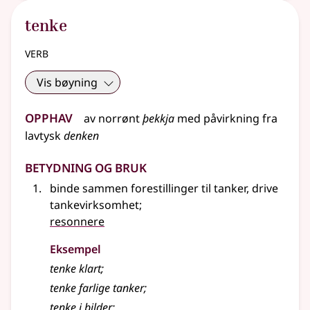
tenke
verb
Vis bøyning
Opphav
av
norrønt
þekkja
med påvirkning fra
lavtysk
denken
Betydning og bruk
binde sammen forestillinger til tanker, drive
tankevirksomhet
;
resonnere
Eksempel
tenke
klart
;
tenke
farlige tanker
;
tenke
i bilder
;