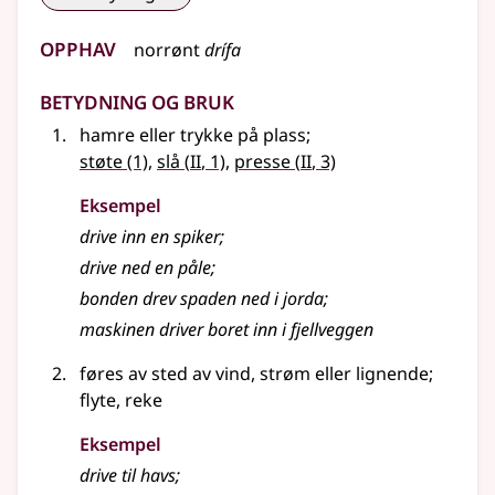
Opphav
norrønt
drífa
Betydning og bruk
hamre eller trykke på plass
;
2
2
støte
(1)
,
slå
(
II
, 1)
,
presse
(
II
, 3)
Eksempel
drive
inn en spiker
;
drive
ned en påle
;
bonden drev spaden ned i jorda
;
maskinen driver boret inn i fjellveggen
føres av sted av vind, strøm eller lignende
;
flyte, reke
Eksempel
drive
til havs
;