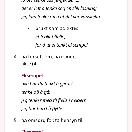
la oss
tenke
oss følgende: …
;
det er lett å tenke seg en slik løsning
;
jeg kan tenke meg at det var vanskelig
brukt som adjektiv:
et tenkt tilfelle
;
for å ta et tenkt eksempel
ha forsett om, ha i sinne
;
akte
(4)
Eksempel
hva har du tenkt å gjøre?
tenke
på å gå
;
jeg tenker meg til fjells i helgen
;
jeg har tenkt å flytte
ha omsorg for, ta hensyn til