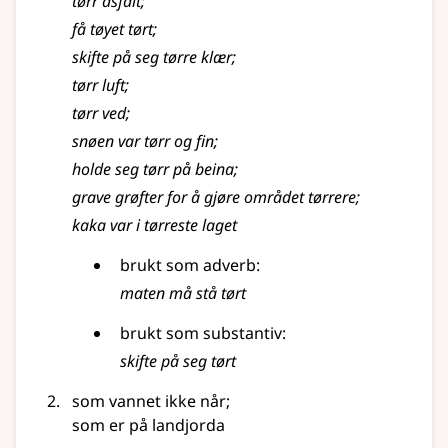
tørr asfalt
;
få tøyet tørt
;
skifte på seg tørre klær
;
tørr luft
;
tørr ved
;
snøen var tørr og fin
;
holde seg tørr på beina
;
grave grøfter for å gjøre området tørrere
;
kaka var i tørreste laget
brukt som adverb:
maten må stå tørt
brukt som substantiv:
skifte på seg tørt
som vannet ikke når
;
som er på landjorda