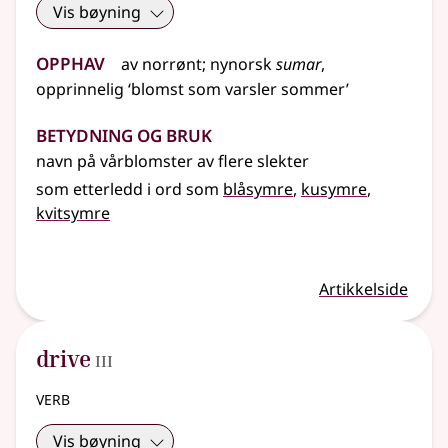
Vis bøyning
Opphav
av
norrønt
;
nynorsk
sumar
,
opprinnelig
‘blomst som varsler sommer’
Betydning og bruk
navn på vårblomster av flere slekter
som etterledd i ord som
blåsymre
kusymre
kvitsymre
Artikkelside
3
drive
III
verb
Vis bøyning