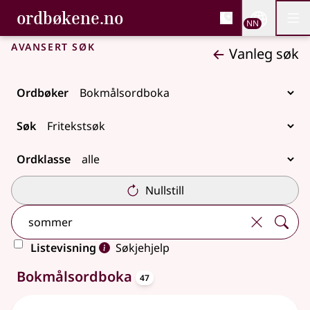
, Bokmålsordboka og N
ordbøkene.no
Nettsi
NN
Men
Gå til hovudinnhald
Tilgjenge
Bokmålsordboka og Nynorskordboka
Avansert søk
Vanleg søk
Ordbøker
Søk
Ordklasse
Nullstill
Listevisning
Søkjehjelp
oppslagsord
47 treff
Bokmålsordboka
47