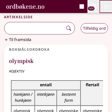
, Bokmålsordboka og N
ordbøkene.no
Nettsi
NN
Men
Gå til hovudinnhald
Tilgjenge
Bokmålsordboka og Nynorskordboka
Artikkelside
Tilfeldig ord
Til framsida
Bokmålsordboka
olympisk
adjektiv
Bøyingstabell for dette adjektivet
entall
flertall
hankjønn /
intetkjønn
bestemt
hunkjønn
form
olympisk
olympisk
olympiske
olympiske