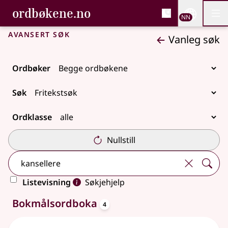
, Bokmålsordboka og N
ordbøkene.no
Nettsi
NN
Men
Gå til hovudinnhald
Tilgjenge
Bokmålsordboka og Nynorskordboka
Avansert søk
Vanleg søk
Ordbøker
Søk
Ordklasse
Nullstill
Listevisning
Søkjehjelp
oppslagsord
8 treff
Bokmålsordboka
4