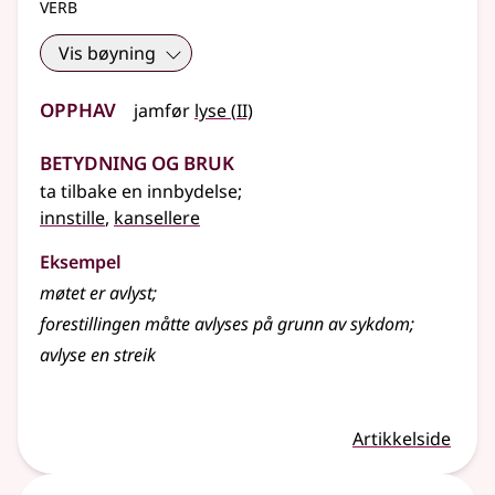
verb
Vis bøyning
Opphav
2
jamfør
lyse
(
II)
Betydning og bruk
ta tilbake en innbydelse
;
innstille
,
kansellere
Eksempel
møtet er avlyst
;
forestillingen måtte
avlyses
på grunn av sykdom
;
avlyse
en streik
Artikkelside