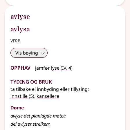
avlyse
avlysa
verb
Vis bøying
Opphav
4
jamfør
lyse
(
IV
, 4)
Tyding og bruk
ta tilbake ei innbyding eller tillysing
;
innstille
(5)
,
kansellere
Døme
avlyse det planlagde møtet
;
dei avlyser streiken
;