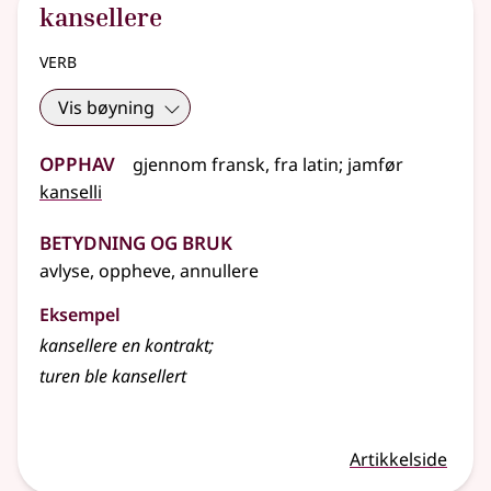
kansellere
verb
Vis bøyning
Opphav
gjennom
fransk
,
fra
latin
;
jamfør
kanselli
Betydning og bruk
avlyse, oppheve, annullere
Eksempel
kansellere
en kontrakt
;
turen ble kansellert
Artikkelside