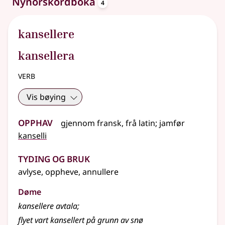
oppslagsord
Nynorskordboka
4
kansellere
kansellera
verb
Vis bøying
Opphav
gjennom
fransk
,
frå
latin
;
jamfør
kanselli
Tyding og bruk
avlyse, oppheve, annullere
Døme
kansellere avtala
;
flyet vart kansellert på grunn av snø