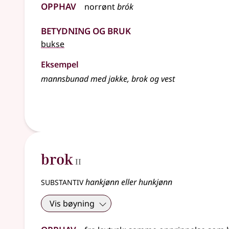
Opphav
norrønt
brók
Betydning og bruk
bukse
Eksempel
mannsbunad med jakke, brok og vest
2
brok
II
substantiv
hankjønn eller hunkjønn
Vis bøyning
Opphav