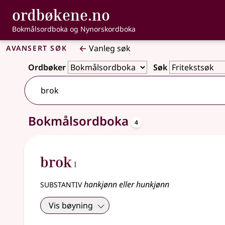
, Bokmålsordbo
ordbøkene.no
Gå til hovudinnhald
Tilgjenge
Bokmålsordboka og Nynorskordboka
Avansert søk
Vanleg søk
Ordbøker
Søk
oppslagsord
Bokmålsordboka
4 treff
4
1
brok
I
substantiv
hankjønn eller hunkjønn
Vis bøyning