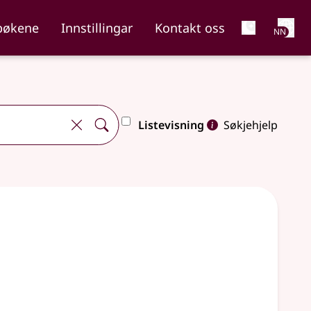
Net
bøkene
Innstillingar
Kontakt oss
NN
Listevisning
Søkjehjelp