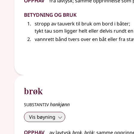
fra
lavtysk
;
samme opprinnelse som
Betydning og bruk
stropp av tauverk til bruk om bord i båter
;
tykt tau som ligger helt
eller
delvis rundt en
vannrett bånd tvers over en båt
eller
fra sta
brøk
substantiv
hankjønn
Vis bøyning
Opphav
av
lavtysk
brok, brök
;
samme opprinn