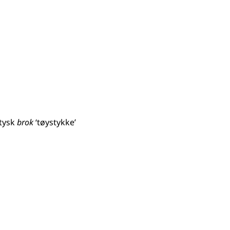
tysk
brok
‘tøystykke’