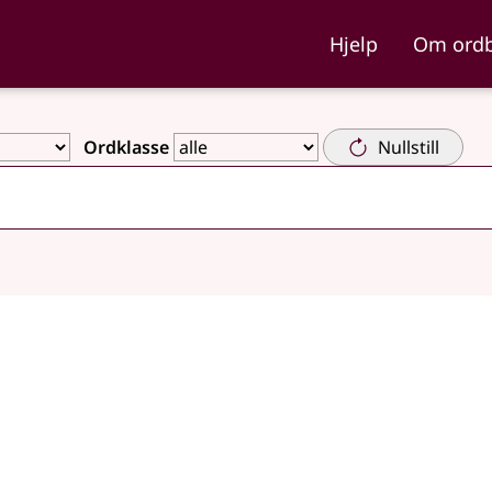
ka og Nynorskordboka
Hjelp
Om ord
Ordklasse
Nullstill