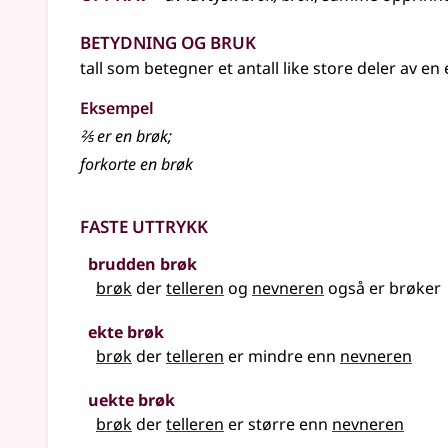
Betydning og bruk
tall som betegner et antall like store deler av en
Eksempel
⅖
er en
brøk
;
forkorte en
brøk
Faste uttrykk
brudden brøk
brøk
der
telleren
og
nevneren
også er brøker
ekte brøk
brøk
der
telleren
er mindre enn
nevneren
uekte brøk
brøk
der
telleren
er større enn
nevneren