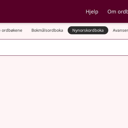
ka og Nynorskordboka
Hjelp
Om ord
 ordbøkene
Bokmålsordboka
Nynorskordboka
Avanser