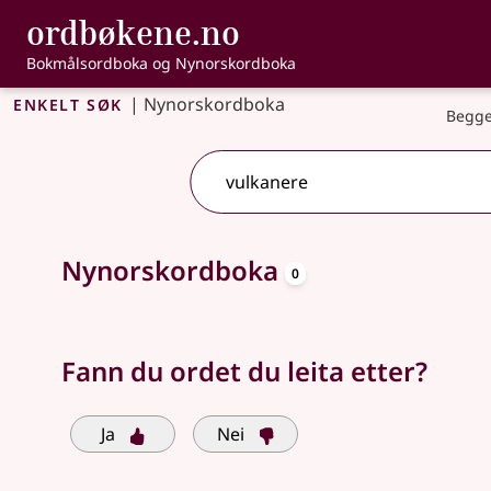
, Bokmålsordbo
ordbøkene.no
Gå til hovudinnhald
Tilgjenge
Bokmålsordboka og Nynorskordboka
Enkelt søk
|
Nynorskordboka
Begge
oppslagsord
Søkjeforslag tilgjengelege
Nynorskordboka
0
Fann du ordet du leita etter?
Ja
Nei