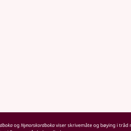
rdboka
og
Nynorskordboka
viser skrivemåte og bøying i tråd