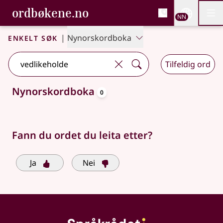
, Bokmålsordboka og N
ordbøkene.no
Nettsi
NN
Men
Gå til hovudinnhald
Tilgjenge
Bokmålsordboka og Nynorskordboka
Enkelt søk
|
Nynorskordboka
Tilfeldig ord
oppslagsord
Nynorskordboka
0
Søkjeforslag tilgjengelege
Fann du ordet du leita etter?
Ja
Nei