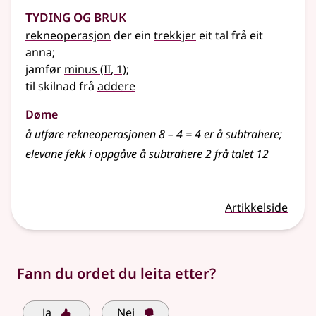
Tyding og bruk
rekneoperasjon
der ein
trekkjer
eit tal frå eit
anna
;
2
jamfør
minus
(
II
, 1)
;
til skilnad frå
addere
Døme
å utføre rekneoperasjonen 8 – 4 = 4 er å subtrahere
;
elevane fekk i oppgåve å subtrahere 2 frå talet 12
Artikkelside
Fann du ordet du leita etter?
Ja
Nei