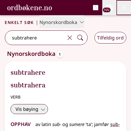
, Bokmålsordboka og N
ordbøkene.no
Nettsi
NN
Men
Gå til hovudinnhald
Tilgjenge
Bokmålsordboka og Nynorskordboka
Enkelt søk
|
Nynorskordboka
Tilfeldig ord
oppslagsord
Nynorskordboka
1
Eitt treff
.
Ytterlegare søkjeforslag tilgjengelege
subtrahere
subtrahera
verb
Vis bøying
Opphav
av
latin
sub-
og
sumere
‘ta’
;
jamfør
sub-