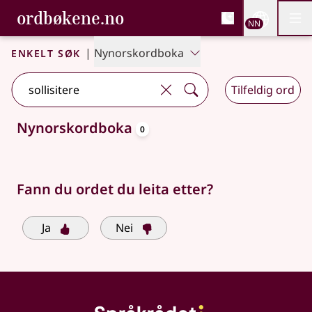
, Bokmålsordboka og N
ordbøkene.no
Nettsi
NN
Men
Gå til hovudinnhald
Tilgjenge
Bokmålsordboka og Nynorskordboka
Enkelt søk
|
Nynorskordboka
Tilfeldig ord
oppslagsord
Nynorskordboka
0
Søkjeforslag tilgjengelege
Fann du ordet du leita etter?
Ja
Nei