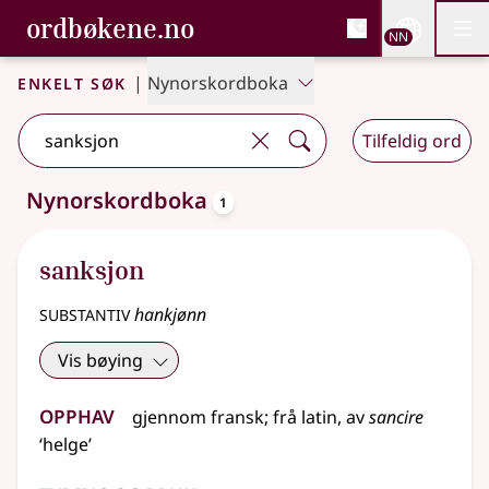
, Bokmålsordboka og N
ordbøkene.no
Nettsi
NN
Men
Gå til hovudinnhald
Tilgjenge
Bokmålsordboka og Nynorskordboka
Enkelt søk
|
Nynorskordboka
Tilfeldig ord
oppslagsord
Nynorskordboka
1
Eitt treff
.
Ytterlegare søkjeforslag tilgjengelege
sanksjon
substantiv
hankjønn
Vis bøying
Opphav
gjennom
fransk
;
frå
latin
, av
sancire
‘helge’