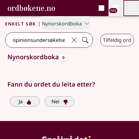
, Bokmålsordboka og N
ordbøkene.no
Nettsi
NN
Men
Gå til hovudinnhald
Tilgjenge
Bokmålsordboka og Nynorskordboka
Enkelt søk
|
Nynorskordboka
Tilfeldig ord
oppslagsord
Nynorskordboka
0
Søkjeforslag tilgjengelege
Fann du ordet du leita etter?
Ja
Nei