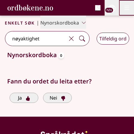
, Bokmålsordboka og N
ordbøkene.no
Nettsi
NN
Men
Gå til hovudinnhald
Tilgjenge
Bokmålsordboka og Nynorskordboka
Enkelt søk
|
Nynorskordboka
Tilfeldig ord
oppslagsord
Nynorskordboka
0
Søkjeforslag tilgjengelege
Fann du ordet du leita etter?
Ja
Nei