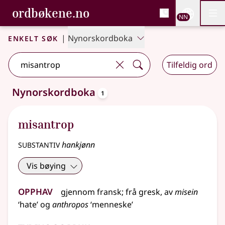
, Bokmålsordboka og N
ordbøkene.no
Nettsi
NN
Men
Gå til hovudinnhald
Tilgjenge
Bokmålsordboka og Nynorskordboka
Enkelt søk
|
Nynorskordboka
Tilfeldig ord
oppslagsord
Nynorskordboka
1
Eitt treff
.
Ytterlegare søkjeforslag tilgjengelege
misantrop
substantiv
hankjønn
Vis bøying
Opphav
gjennom
fransk
;
frå
gresk
, av
misein
‘hate’ og
anthropos
‘menneske’