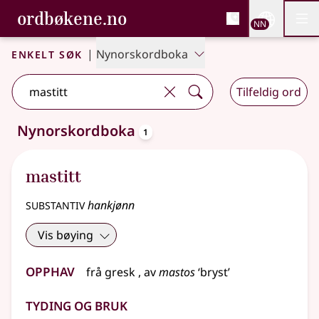
, Bokmålsordboka og N
ordbøkene.no
Nettsi
NN
Men
Gå til hovudinnhald
Tilgjenge
Bokmålsordboka og Nynorskordboka
Enkelt søk
|
Nynorskordboka
Tilfeldig ord
oppslagsord
Nynorskordboka
1
Eitt treff
.
Ytterlegare søkjeforslag tilgjengelege
mastitt
substantiv
hankjønn
Vis bøying
Opphav
frå
gresk
, av
mastos
‘bryst’
Tyding og bruk