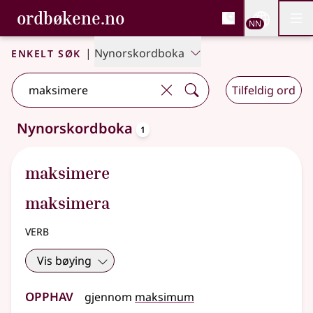
, Bokmålsordboka og N
ordbøkene.no
Nettsi
NN
Men
Gå til hovudinnhald
Tilgjenge
Bokmålsordboka og Nynorskordboka
Enkelt søk
|
Nynorskordboka
Tilfeldig ord
oppslagsord
Nynorskordboka
1
Eitt treff
.
Ytterlegare søkjeforslag tilgjengelege
maksimere
maksimera
verb
Vis bøying
Opphav
gjennom
maksimum