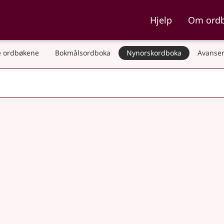
ka og Nynorskordboka
Hjelp
Om ord
 ordbøkene
Bokmålsordboka
Nynorskordboka
Avanser