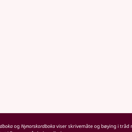
rdboka
og
Nynorskordboka
viser skrivemåte og bøying i tråd