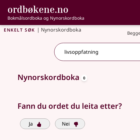
, Bokmålsordbo
ordbøkene.no
Gå til hovudinnhald
Tilgjenge
Bokmålsordboka og Nynorskordboka
Enkelt søk
|
Nynorskordboka
Begge
oppslagsord
Søkjeforslag tilgjengelege
Nynorskordboka
0
Fann du ordet du leita etter?
Ja
Nei