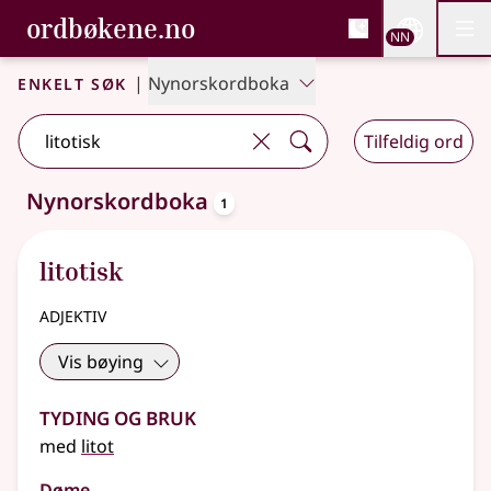
, Bokmålsordboka og N
ordbøkene.no
Nettsi
NN
Men
Gå til hovudinnhald
Tilgjenge
Bokmålsordboka og Nynorskordboka
Enkelt søk
|
Nynorskordboka
Tilfeldig ord
oppslagsord
Nynorskordboka
1
Eitt treff
.
Ytterlegare søkjeforslag tilgjengelege
litotisk
adjektiv
Vis bøying
Tyding og bruk
med
litot
Døme