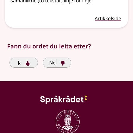
samanlikne (to tekstar) linje for linje
Artikkelside
Fann du ordet du leita etter?
Ja
Nei