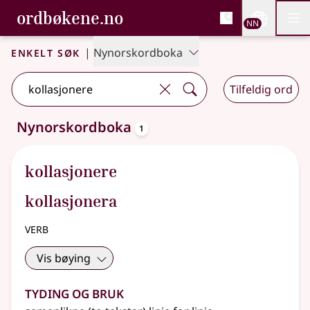
, Bokmålsordboka og N
ordbøkene.no
Nettsi
NN
Men
Gå til hovudinnhald
Tilgjenge
Bokmålsordboka og Nynorskordboka
Enkelt søk
|
Nynorskordboka
Tilfeldig ord
oppslagsord
Nynorskordboka
1
Eitt treff
.
Ytterlegare søkjeforslag tilgjengelege
kollasjonere
kollasjonera
verb
Vis bøying
Tyding og bruk