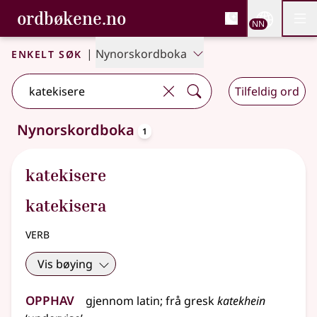
, Bokmålsordboka og N
ordbøkene.no
Nettsi
NN
Men
Gå til hovudinnhald
Tilgjenge
Bokmålsordboka og Nynorskordboka
Enkelt søk
|
Nynorskordboka
Tilfeldig ord
oppslagsord
Nynorskordboka
1
Eitt treff
.
Ytterlegare søkjeforslag tilgjengelege
katekisere
katekisera
verb
Vis bøying
Opphav
gjennom
latin
;
frå
gresk
katekhein