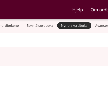
ka og Nynorskordboka
Hjelp
Om ord
 ordbøkene
Bokmålsordboka
Nynorskordboka
Avanser