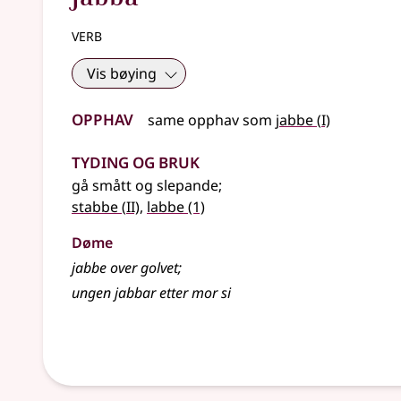
verb
Vis bøying
Opphav
1
same opphav som
jabbe
(
I)
Tyding og bruk
gå smått og slepande
;
2
stabbe
(
II)
,
labbe
(1)
Døme
jabbe over golvet
;
ungen jabbar etter mor si