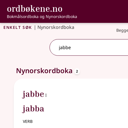
, Bokmålsordbo
ordbøkene.no
Gå til hovudinnhald
Tilgjenge
Bokmålsordboka og Nynorskordboka
Enkelt søk
|
Nynorskordboka
Begge
oppslagsord
2 treff
Nynorskordboka
.
Ytterlegare søkjeforslag tilgjengelege
2
1
jabbe
I
jabba
verb