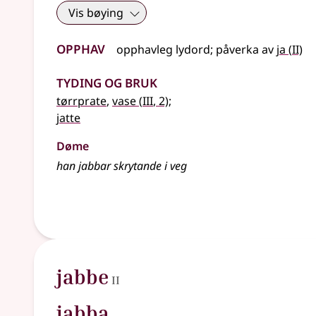
Vis bøying
Opphav
2
opphavleg
lydord
;
påverka av
ja
(
II)
Tyding og bruk
3
tørrprate
,
vase
(
III
, 2)
;
jatte
Døme
han jabbar skrytande i veg
2
jabbe
II
jabba