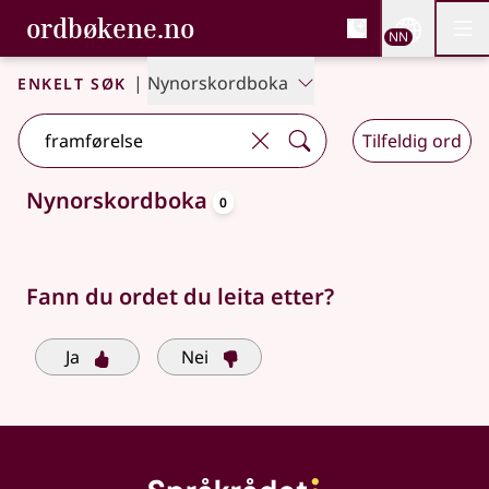
, Bokmålsordboka og N
ordbøkene.no
Nettsi
NN
Men
Gå til hovudinnhald
Tilgjenge
Bokmålsordboka og Nynorskordboka
Enkelt søk
|
Nynorskordboka
Tilfeldig ord
oppslagsord
Nynorskordboka
0
Søkjeforslag tilgjengelege
Fann du ordet du leita etter?
Ja
Nei