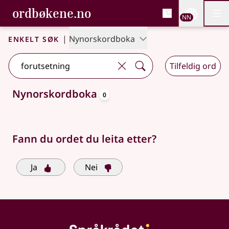
, Bokmålsordboka og N
ordbøkene.no
Nettsi
NN
Men
Gå til hovudinnhald
Tilgjenge
Bokmålsordboka og Nynorskordboka
Enkelt søk
|
Nynorskordboka
Tilfeldig ord
oppslagsord
Nynorskordboka
0
Søkjeforslag tilgjengelege
Fann du ordet du leita etter?
Ja
Nei