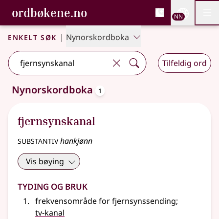
, Bokmålsordboka og N
ordbøkene.no
Nettsi
NN
Men
Gå til hovudinnhald
Tilgjenge
Bokmålsordboka og Nynorskordboka
Enkelt søk
|
Nynorskordboka
Tilfeldig ord
oppslagsord
Nynorskordboka
1
Eitt treff
.
Ytterlegare søkjeforslag tilgjengelege
fjernsynskanal
substantiv
hankjønn
Vis bøying
Tyding og bruk
frekvensområde for fjernsynssending
;
tv-kanal