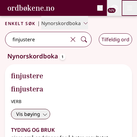
, Bokmålsordboka og N
ordbøkene.no
Nettsi
NN
Men
Gå til hovudinnhald
Tilgjenge
Bokmålsordboka og Nynorskordboka
Enkelt søk
|
Nynorskordboka
Tilfeldig ord
oppslagsord
Nynorskordboka
1
Eitt treff
.
Ytterlegare søkjeforslag tilgjengelege
finjustere
finjustera
verb
Vis bøying
Tyding og bruk