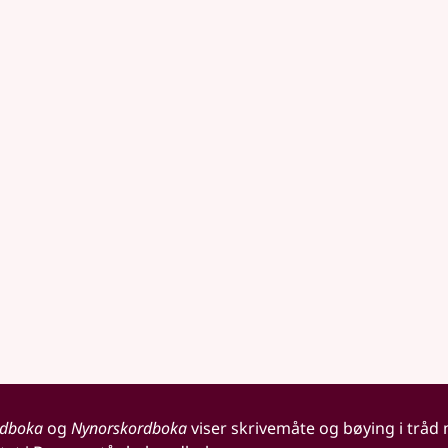
rdboka
og
Nynorskordboka
viser skrivemåte og bøying i tråd