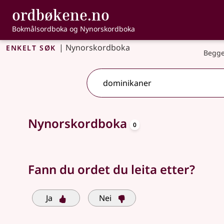
, Bokmålsordbo
ordbøkene.no
Gå til hovudinnhald
Tilgjenge
Bokmålsordboka og Nynorskordboka
Enkelt søk
|
Nynorskordboka
Begge
oppslagsord
Søkjeforslag tilgjengelege
Nynorskordboka
0
Fann du ordet du leita etter?
Ja
Nei