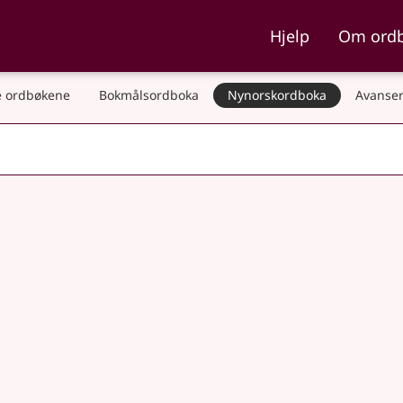
ka og Nynorskordboka
Hjelp
Om ord
 ordbøkene
Bokmålsordboka
Nynorskordboka
Avanser