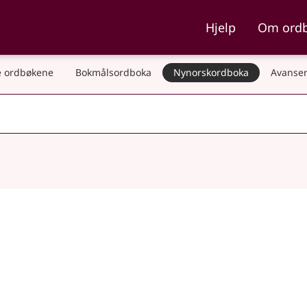
ka og Nynorskordboka
Hjelp
Om ord
 ordbøkene
Bokmålsordboka
Nynorskordboka
Avanser