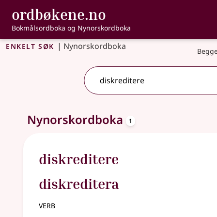
, Bokmålsordbo
ordbøkene.no
Gå til hovudinnhald
Tilgjenge
Bokmålsordboka og Nynorskordboka
Enkelt søk
|
Nynorskordboka
Begge
oppslagsord
Eitt treff
Nynorskordboka
.
Ytterlegare søkjeforslag tilgjengelege
1
diskreditere
diskreditera
verb