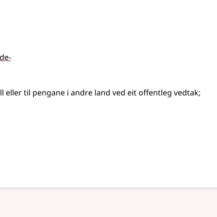
de-
ll
eller
til pengane i andre land ved eit offentleg vedtak
;