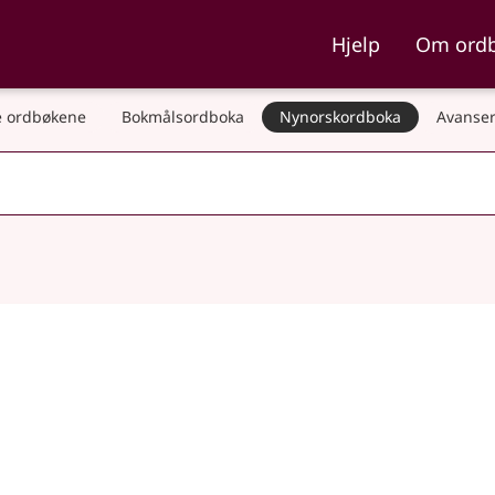
ka og Nynorskordboka
Hjelp
Om ord
 ordbøkene
Bokmålsordboka
Nynorskordboka
Avanser