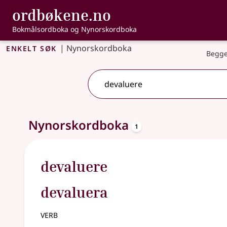
, Bokmålsordbo
ordbøkene.no
Gå til hovudinnhald
Tilgjenge
Bokmålsordboka og Nynorskordboka
Enkelt søk
|
Nynorskordboka
Begge
oppslagsord
Eitt treff
Nynorskordboka
.
Ytterlegare søkjeforslag tilgjengelege
1
devaluere
devaluera
verb