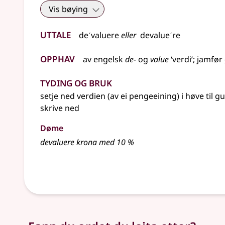
Vis bøying
Uttale
deˊvaluere
eller
devalueˊre
Opphav
av
engelsk
de-
og
value
‘verdi’
;
jamfør
Tyding og bruk
setje ned verdien (av ei pengeeining) i høve til gu
skrive ned
Døme
devaluere krona med 10 %