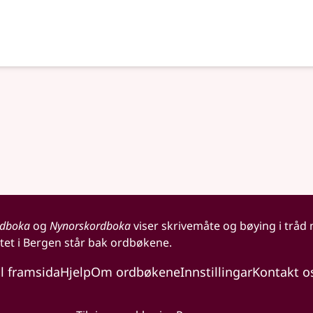
rdboka
og
Nynorskordboka
viser skrivemåte og bøying i tråd
tet i Bergen står bak ordbøkene.
il framsida
Hjelp
Om ordbøkene
Innstillingar
Kontakt o