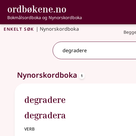
, Bokmålsordbo
ordbøkene.no
Gå til hovudinnhald
Tilgjenge
Bokmålsordboka og Nynorskordboka
Enkelt søk
|
Nynorskordboka
Begge
oppslagsord
Eitt treff
Nynorskordboka
.
Ytterlegare søkjeforslag tilgjengelege
1
degradere
degradera
verb