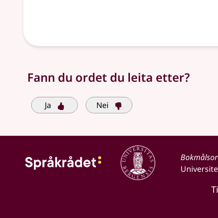
Fann du ordet du leita etter?
Ja
Nei
Bokmålso
Universite
T