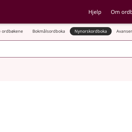
ka og Nynorskordboka
Hjelp
Om ord
 ordbøkene
Bokmålsordboka
Nynorskordboka
Avanser