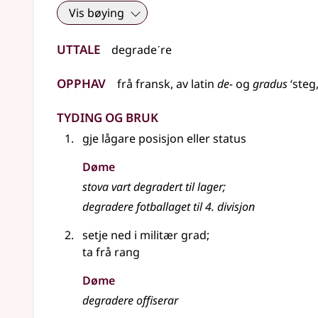
Vis bøying
Uttale
degradeˊre
Opphav
frå
fransk
,
av
latin
de-
og
gradus
‘steg
Tyding og bruk
gje lågare posisjon
eller
status
Døme
stova vart degradert til lager
;
degradere fotballaget til 4. divisjon
setje ned i militær grad
;
ta frå rang
Døme
degradere offiserar