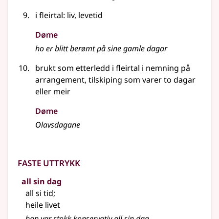
i
fleirtal
: liv, levetid
Døme
ho er blitt berømt på sine gamle dagar
brukt som etterledd i
fleirtal
i nemning på
arrangement, tilskiping som varer to dagar
eller
meir
Døme
Olavsdagane
Faste uttrykk
all sin dag
all si tid
;
heile livet
han var stokk konservativ all sin dag