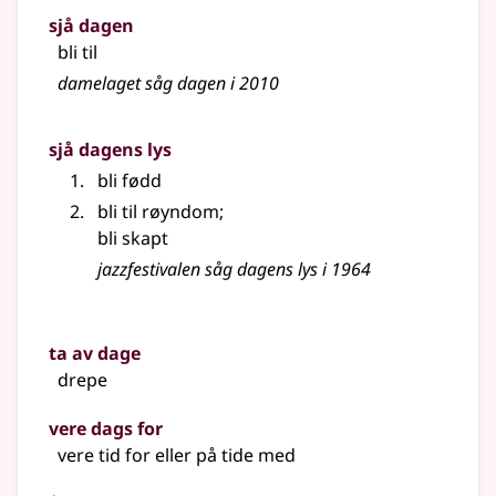
sjå dagen
bli til
damelaget såg dagen i 2010
sjå dagens lys
bli fødd
bli til røyndom
;
bli skapt
jazzfestivalen såg dagens lys i 1964
ta av dage
drepe
vere dags for
vere tid for eller på tide med