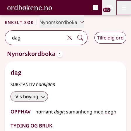
, Bokmålsordboka og N
ordbøkene.no
Nettsi
NN
Men
Gå til hovudinnhald
Tilgjenge
Bokmålsordboka og Nynorskordboka
Enkelt søk
|
Nynorskordboka
Tilfeldig ord
oppslagsord
Nynorskordboka
1
Eitt treff
.
Ytterlegare søkjeforslag tilgjengelege
dag
substantiv
hankjønn
Vis bøying
Opphav
norrønt
dagr
;
samanheng
med
døgn
Tyding og bruk