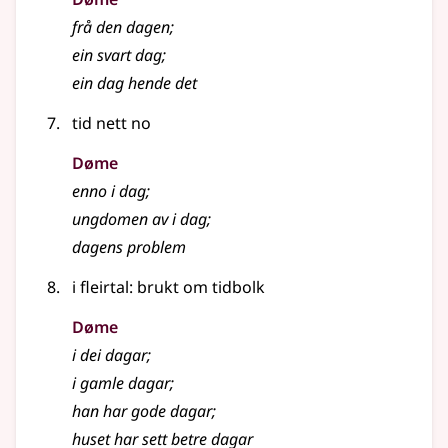
frå den dagen
;
ein svart dag
;
ein dag hende det
tid nett no
Døme
enno i dag
;
ungdomen av i dag
;
dagens problem
i
fleirtal
: brukt om tidbolk
Døme
i dei dagar
;
i gamle dagar
;
han har gode dagar
;
huset har sett betre dagar