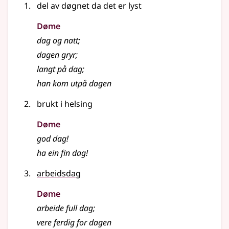
del av døgnet da det er lyst
Døme
dag og natt
;
dagen gryr
;
langt på dag
;
han kom utpå dagen
brukt i helsing
Døme
god dag!
ha ein fin dag!
arbeidsdag
Døme
arbeide full dag
;
vere ferdig for dagen