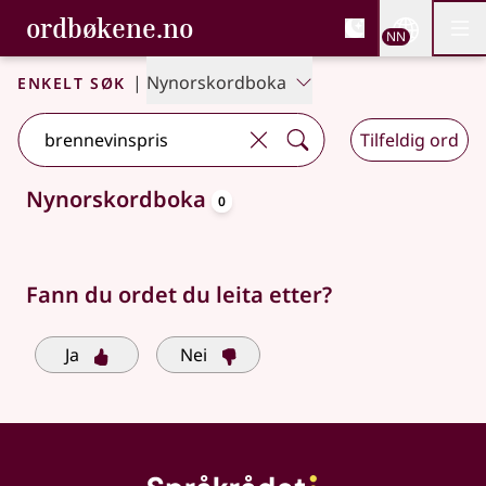
, Bokmålsordboka og N
ordbøkene.no
Nettsi
NN
Men
Gå til hovudinnhald
Tilgjenge
Bokmålsordboka og Nynorskordboka
Enkelt søk
|
Nynorskordboka
Tilfeldig ord
oppslagsord
Nynorskordboka
0
Søkjeforslag tilgjengelege
Fann du ordet du leita etter?
Ja
Nei