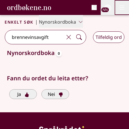
, Bokmålsordboka og N
ordbøkene.no
Nettsi
NN
Men
Gå til hovudinnhald
Tilgjenge
Bokmålsordboka og Nynorskordboka
Enkelt søk
|
Nynorskordboka
Tilfeldig ord
oppslagsord
Nynorskordboka
0
Søkjeforslag tilgjengelege
Fann du ordet du leita etter?
Ja
Nei