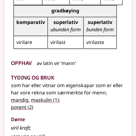
Bøyningstabell for dette adjektivet (gradbøyning)
gradbøying
komparativ
superlativ
superlativ
ubunden form
bunden form
virilare
virilast
virilaste
Opphav
av
latin
vir
‘mann’
Tyding og bruk
som har eller vitnar om eigenskapar som er eller
har vore rekna som særmerkte for menn
;
mandig
,
maskulin
(1)
;
potent
(2)
Døme
viril kraft
;