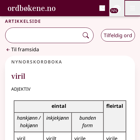
, Bokmålsordboka og N
ordbøkene.no
Nettsi
NN
Men
Gå til hovudinnhald
Tilgjenge
Bokmålsordboka og Nynorskordboka
Artikkelside
Tilfeldig ord
Til framsida
Nynorskordboka
viril
adjektiv
Bøyningstabell for dette adjektivet
eintal
fleirtal
hankjønn /
inkjekjønn
bunden
hokjønn
form
viril
virilt
virile
virile