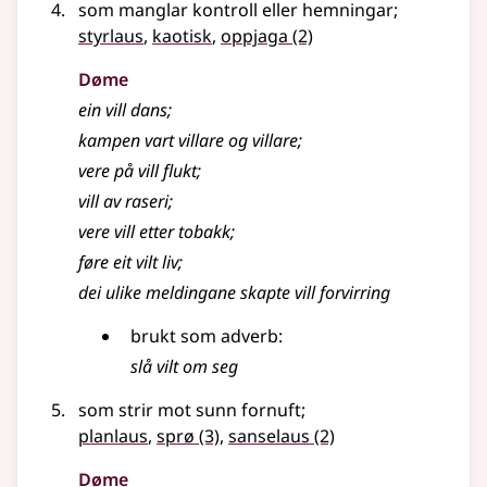
som manglar kontroll eller hemningar
;
styrlaus
,
kaotisk
,
oppjaga
(2)
Døme
ein vill dans
;
kampen vart villare og villare
;
vere på vill flukt
;
vill av raseri
;
vere vill etter tobakk
;
føre eit vilt liv
;
dei ulike meldingane skapte vill forvirring
brukt som adverb:
slå vilt om seg
som strir mot sunn fornuft
;
planlaus
,
sprø
(3)
,
sanselaus
(2)
Døme