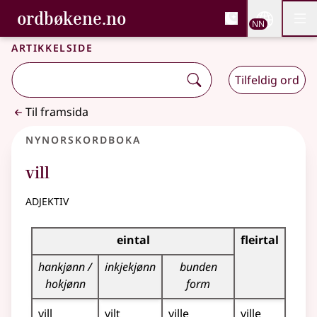
, Bokmålsordboka og N
ordbøkene.no
Nettsi
NN
Men
Gå til hovudinnhald
Tilgjenge
Bokmålsordboka og Nynorskordboka
Artikkelside
Tilfeldig ord
Til framsida
Nynorskordboka
vill
adjektiv
Bøyningstabell for dette adjektivet
eintal
fleirtal
hankjønn /
inkjekjønn
bunden
hokjønn
form
vill
vilt
ville
ville