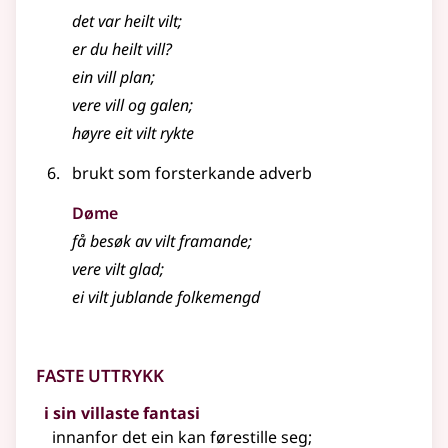
det var heilt vilt
;
er du heilt vill?
ein vill plan
;
vere vill og galen
;
høyre eit vilt rykte
brukt som forsterkande adverb
Døme
få besøk av vilt framande
;
vere vilt glad
;
ei vilt jublande folkemengd
Faste uttrykk
i sin villaste fantasi
innanfor det ein kan førestille seg
;