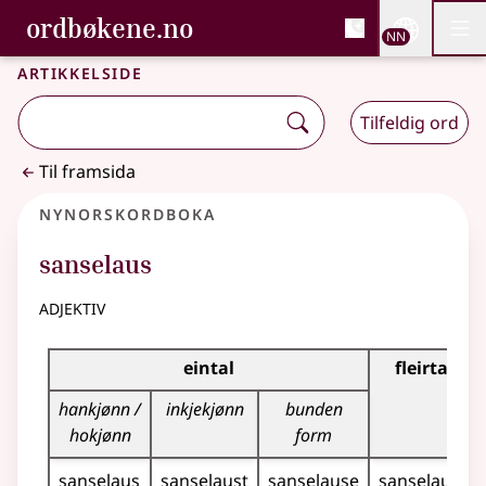
, Bokmålsordboka og N
ordbøkene.no
Nettsi
NN
Men
Gå til hovudinnhald
Tilgjenge
Bokmålsordboka og Nynorskordboka
Artikkelside
Tilfeldig ord
Til framsida
Nynorskordboka
sanselaus
adjektiv
Bøyningstabell for dette adjektivet
eintal
fleirtal
hankjønn /
inkjekjønn
bunden
hokjønn
form
sanselaus
sanselaust
sanselause
sanselause