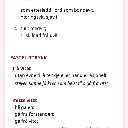
som etterledd i ord som
bondevit
næringsvit
sjøvit
fullt medvit
;
til skilnad frå
uvit
Faste uttrykk
frå vitet
utan evne til å tenkje
eller
handle rasjonelt
støyen kunne få kven som helst til å gå frå vitet
miste vitet
bli galen
;
gå frå forstanden
;
gå frå vitet