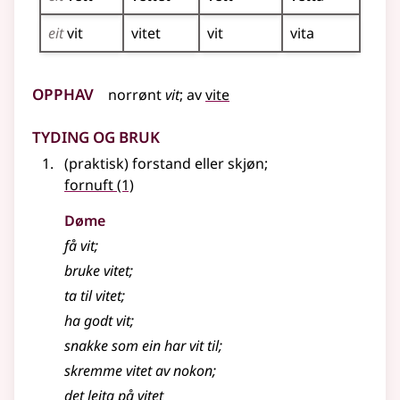
eit
vit
vitet
vit
vita
Opphav
norrønt
vit
;
av
vite
Tyding og bruk
(praktisk) forstand eller skjøn
;
fornuft
(1)
Døme
få
vit
;
bruke
vitet
;
ta til
vitet
;
ha godt
vit
;
snakke som ein har
vit
til
;
skremme
vitet
av nokon
;
det leita på
vitet