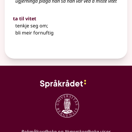
ugjerninga plaga han så han var ved å miste vitet
ta til vitet
tenkje seg om
;
bli meir fornuftig
Bokmålsordboka
og
Nynorskordboka
viser