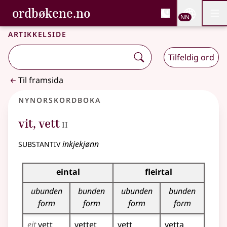
, Bokmålsordboka og N
ordbøkene.no
Nettsi
NN
Men
Gå til hovudinnhald
Tilgjenge
Bokmålsordboka og Nynorskordboka
Artikkelside
Tilfeldig ord
Til framsida
Nynorskordboka
2
vit
,
vett
II
substantiv
inkjekjønn
Bøyningstabell for dette substantivet
eintal
fleirtal
ubunden
bunden
ubunden
bunden
form
form
form
form
eit
vett
vettet
vett
vetta