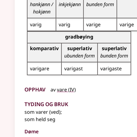
hankjønn /
inkjekjønn
bunden form
hokjønn
varig
varig
varige
varige
Bøyningstabell for dette adjektivet (gradbøynin
gradbøying
komparativ
superlativ
superlativ
ubunden form
bunden form
varigare
varigast
varigaste
Opphav
4
av
vare
(
IV)
Tyding og bruk
som varer (ved)
;
som held seg
Døme