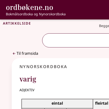
, Bokmålsordbo
ordbøkene.no
Gå til hovudinnhald
Tilgjenge
Bokmålsordboka og Nynorskordboka
Artikkelside
Begge
Til framsida
Nynorskordboka
varig
adjektiv
Bøyningstabell for dette adjektivet
eintal
fleirtal