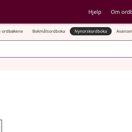
ka og Nynorskordboka
Hjelp
Om ord
 ordbøkene
Bokmålsordboka
Nynorskordboka
Avanser