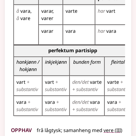
å
vara
varar
varte
har
vart
va
å
vare
varer
varar
vara
har
vara
va
va
Bøyningstabell for dette verbet (partisippformer)
perfektum partisipp
hankjønn /
inkjekjønn
bunden form
fleirtal
hokjønn
vart
+
vart
+
den/det
varte
varte
+
substantiv
substantiv
+ substantiv
substantiv
vara
+
vara
+
den/det
vara
vara
+
substantiv
substantiv
+ substantiv
substantiv
Opphav
3
frå
lågtysk
;
samanheng
med
vere
(
III)