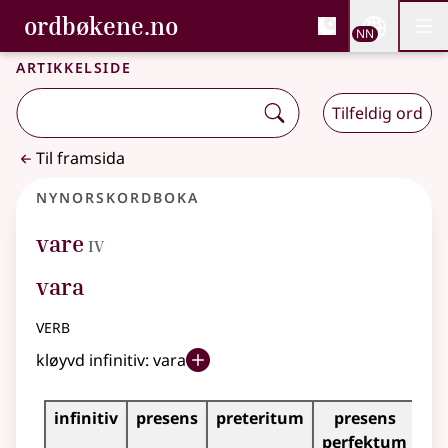
, Bokmålsordboka og N
ordbøkene.no
Nettsi
NN
Men
Gå til hovudinnhald
Tilgjenge
Bokmålsordboka og Nynorskordboka
Artikkelside
Tilfeldig ord
Til framsida
Nynorskordboka
4
vare
IV
vara
verb
kløyvd infinitiv:
vara
Bøyningstabell for dette verbet
infinitiv
presens
preteritum
presens
im
perfektum