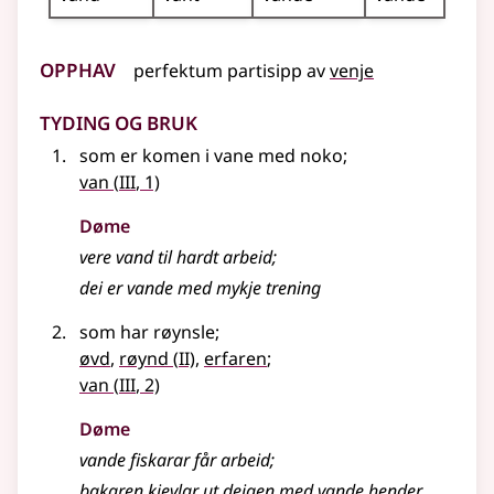
Opphav
perfektum partisipp
av
venje
Tyding og bruk
som er komen i vane med noko
;
3
van
(
III
, 1)
Døme
vere
vand
til hardt arbeid
;
dei er vande med mykje trening
som har røynsle
;
2
øvd
,
røynd
(
II)
,
erfaren
;
3
van
(
III
, 2)
Døme
vande
fiskarar får arbeid
;
bakaren kjevlar ut deigen med vande hender