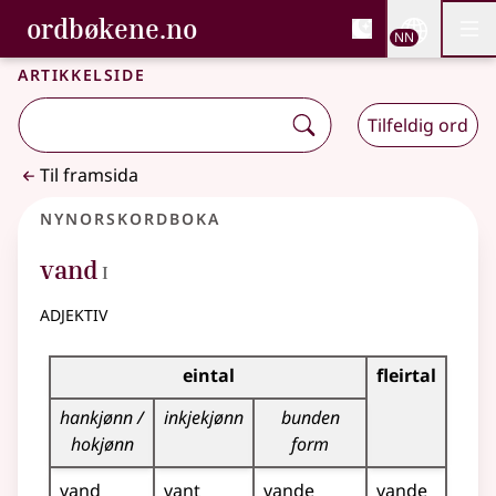
, Bokmålsordboka og N
ordbøkene.no
Nettsi
NN
Men
Gå til hovudinnhald
Tilgjenge
Bokmålsordboka og Nynorskordboka
Artikkelside
Tilfeldig ord
Til framsida
Nynorskordboka
1
vand
I
adjektiv
Bøyningstabell for dette adjektivet
eintal
fleirtal
hankjønn /
inkjekjønn
bunden
hokjønn
form
vand
vant
vande
vande