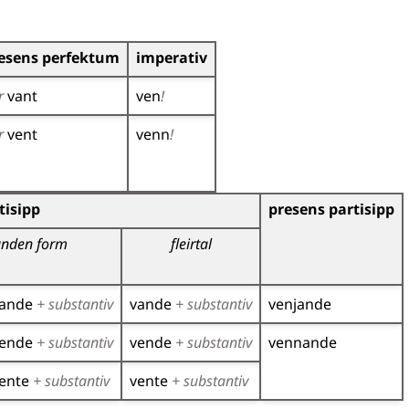
esens perfektum
imperativ
r
vant
ven
!
r
vent
venn
!
r)
tisipp
presens partisipp
nden form
fleirtal
ande
+ substantiv
vande
+ substantiv
venjande
ende
+ substantiv
vende
+ substantiv
vennande
ente
+ substantiv
vente
+ substantiv