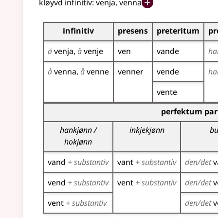
kløyvd infinitiv:
venja, venna
Bøyningstabell for dette verbet
infinitiv
presens
preteritum
pr
å
venja
å
venje
ven
vande
ha
å
venna
å
venne
venner
vende
ha
vente
Bøyningstabell for dette verbet (partisippforme
perfektum par
hankjønn /
inkjekjønn
bu
hokjønn
vand
+ substantiv
vant
+ substantiv
den/det
v
vend
+ substantiv
vent
+ substantiv
den/det
v
vent
+ substantiv
den/det
v