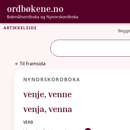
, Bokmålsordbo
ordbøkene.no
Gå til hovudinnhald
Tilgjenge
Bokmålsordboka og Nynorskordboka
Artikkelside
Begge
Til framsida
Nynorskordboka
venje
,
venne
venja, venna
verb