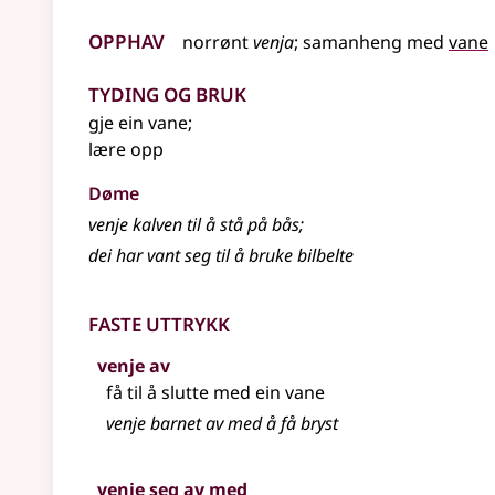
Opphav
norrønt
venja
;
samanheng
med
vane
Tyding og bruk
gje ein vane
;
lære opp
Døme
venje
kalven til å stå på bås
;
dei har vant seg til å bruke bilbelte
Faste uttrykk
venje av
få til å slutte med ein vane
venje barnet av med å få bryst
venje seg av med