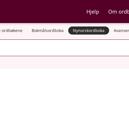
ka og Nynorskordboka
Hjelp
Om ord
 ordbøkene
Bokmålsordboka
Nynorskordboka
Avanser