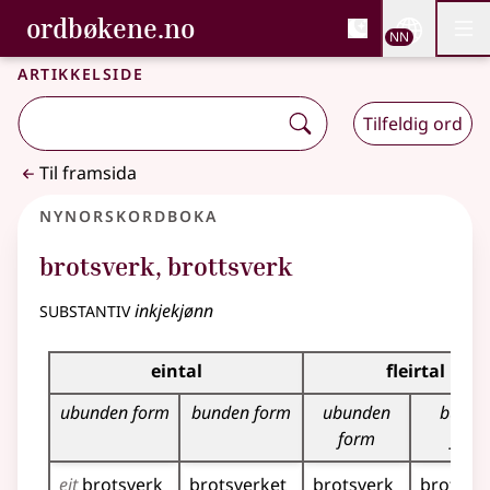
, Bokmålsordboka og N
ordbøkene.no
Nettsi
NN
Men
Gå til hovudinnhald
Tilgjenge
Bokmålsordboka og Nynorskordboka
Artikkelside
Tilfeldig ord
Til framsida
Nynorskordboka
brotsverk
,
brottsverk
substantiv
inkjekjønn
Bøyningstabell for dette substantivet
eintal
fleirtal
ubunden form
bunden form
ubunden
bunde
form
form
eit
brotsverk
brotsverket
brotsverk
brotsve