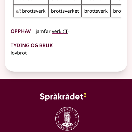
eit
brottsverk
brottsverket
brottsverk
brottsv
Opphav
2
jamfør
verk
(
II)
Tyding og bruk
lovbrot