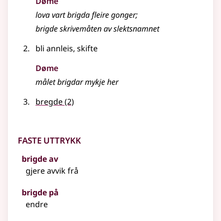
Døme
lova vart brigda fleire gonger
;
brigde skrivemåten av slektsnamnet
bli annleis, skifte
Døme
målet brigdar mykje her
bregde
(2)
Faste uttrykk
brigde av
gjere avvik frå
brigde på
endre