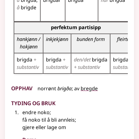
å
brigda
brigdar
brigda
har
brigda
br
å
brigde
br
br
Bøyningstabell for dette verbet (partisippformer)
perfektum partisipp
hankjønn /
inkjekjønn
bunden form
fleirtal
hokjønn
brigda
+
brigda
+
den/det
brigda
brigda
+
substantiv
substantiv
+ substantiv
substantiv
Opphav
norrønt
brigða
;
av
bregde
Tyding og bruk
endre noko
;
få noko til å bli annleis
;
gjere
eller
lage om