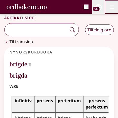
, Bokmålsordboka og N
ordbøkene.no
Nettsi
NN
Men
Gå til hovudinnhald
Tilgjenge
Bokmålsordboka og Nynorskordboka
Artikkelside
Tilfeldig ord
Til framsida
Nynorskordboka
2
brigde
II
brigda
verb
Bøyningstabell for dette verbet
infinitiv
presens
preteritum
presens
im
perfektum