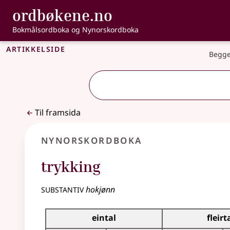
, Bokmålsordbo
ordbøkene.no
Gå til hovudinnhald
Tilgjenge
Bokmålsordboka og Nynorskordboka
Artikkelside
Begge
Til framsida
Nynorskordboka
trykking
substantiv
hokjønn
Bøyningstabell for dette substantivet
eintal
fleirt