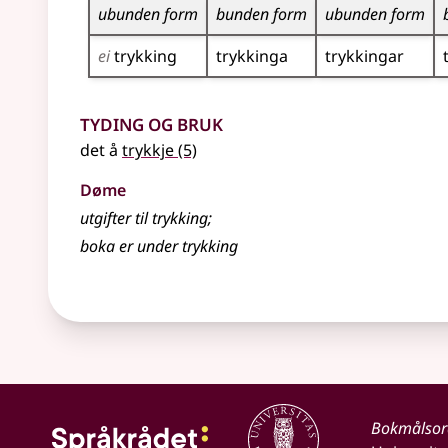
ubunden form
bunden form
ubunden form
ei
trykking
trykkinga
trykkingar
Tyding og bruk
det å
trykkje
(5)
Døme
utgifter til trykking
;
boka er under trykking
Bokmålso