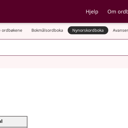
ka og Nynorskordboka
Hjelp
Om ord
 ordbøkene
Bokmålsordboka
Nynorskordboka
Avanser
al