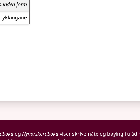
bunden form
trykkingane
rdboka
og
Nynorskordboka
viser skrivemåte og bøying i tråd