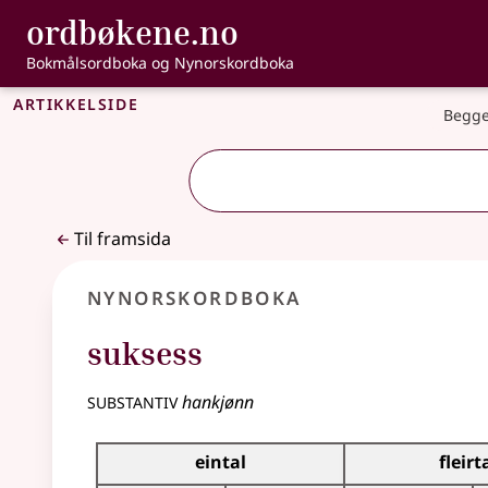
, Bokmålsordbo
ordbøkene.no
Gå til hovudinnhald
Tilgjenge
Bokmålsordboka og Nynorskordboka
Artikkelside
Begge
Til framsida
Nynorskordboka
suksess
substantiv
hankjønn
Bøyningstabell for dette substantivet
eintal
fleirt