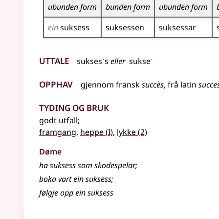
ubunden form
bunden form
ubunden form
ein
suksess
suksessen
suksessar
Uttale
suksesˊs
eller
sukseˊ
Opphav
gjennom
fransk
succès
,
frå
latin
succe
Tyding og bruk
godt utfall
;
1
framgang
,
heppe
(
I)
,
lykke
(2)
Døme
ha suksess som skodespelar
;
boka vart ein suksess
;
følgje opp ein suksess