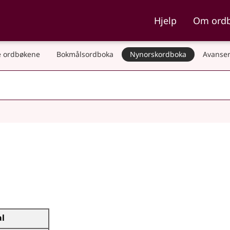
ka og Nynorskordboka
Hjelp
Om ord
 ordbøkene
Bokmålsordboka
Nynorskordboka
Avanser
al