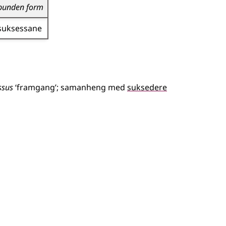
bunden form
suksessane
ssus
‘framgang’
;
samanheng
med
suksedere